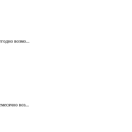
годно возмо...
месячно воз...