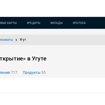
ОВЫЕ КАРТЫ
КРЕДИТЫ
ВКЛАДЫ
ИПОТЕКА
нкоматы
Угут
ткрытие» в Угуте
ления
717
Продукты
55