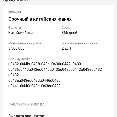
ВКЛАДЫ
Срочный в китайских юанях
Валюта
Срок
Китайский юань
366 дней
Минимальная сумма
Максимальная ставка
3 500 000
2,25%
Преимущества
u0432u044bu043fu043bu0430u0442u0430
u043fu0440u043eu0446u0435u043du0442u043eu0432
u0432
u043au043eu043du0446u0435
u0441u0440u043eu043au0430
ПАРАМЕТРЫ ВКЛАДА
Выплата процентов: