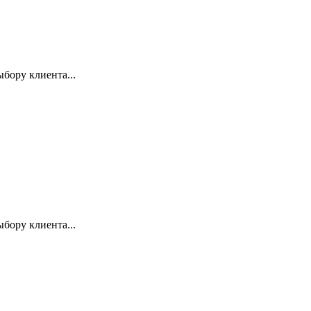
бору клиента...
бору клиента...