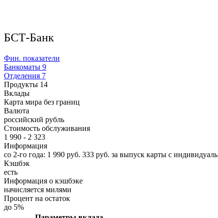
БСТ-Банк
Фин. показатели
Банкоматы
9
Отделения
7
Продукты
14
Вклады
Карта мира без границ
Валюта
российский рубль
Стоимость обслуживания
1 990 - 2 323
Информация
со 2-го года: 1 990 руб. 333 руб. за выпуск карты с индивидуа
Кэшбэк
есть
Информация о кэшбэке
начисляется милями
Процент на остаток
до 5%
Параметры вклада