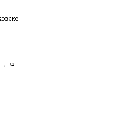
ковске
, д. 34