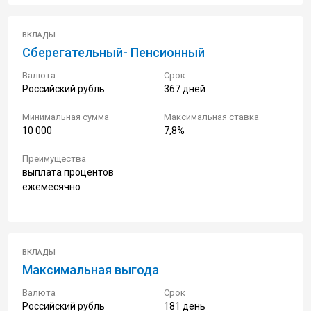
ВКЛАДЫ
Сберегательный- Пенсионный
Валюта
Срок
Российский рубль
367 дней
Минимальная сумма
Максимальная ставка
10 000
7,8%
Преимущества
выплата процентов
ежемесячно
ВКЛАДЫ
Максимальная выгода
Валюта
Срок
Российский рубль
181 день