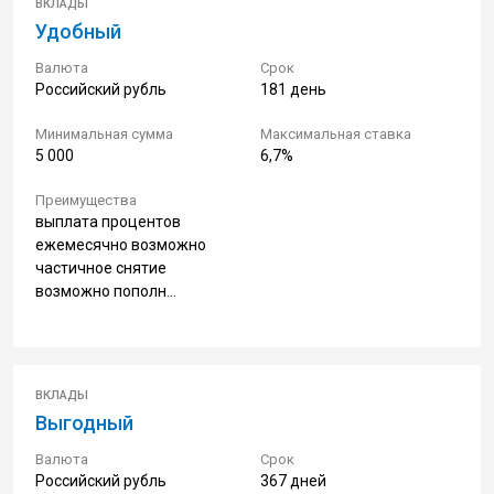
ВКЛАДЫ
Удобный
Валюта
Срок
Российский рубль
181 день
Минимальная сумма
Максимальная ставка
5 000
6,7%
Преимущества
выплата процентов
ежемесячно возможно
частичное снятие
возможно пополн...
ВКЛАДЫ
Выгодный
Валюта
Срок
Российский рубль
367 дней