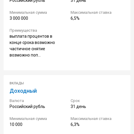
Российский рубль
31 день
Минимальная сумма
Максимальная ставка
3 000 000
6,5%
Преимущества
выплата процентов в
конце срока возможно
частичное снятие
возможно поп...
ВКЛАДЫ
Доходный
Валюта
Срок
Российский рубль
31 день
Минимальная сумма
Максимальная ставка
10 000
6,3%