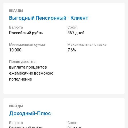
ВКЛАДЫ
Выгодный Пенсионный - Клиент
Валюта
Срок
Российский рубль
367 дней
Минимальная сумма
Максимальная ставка
10 000
7,6%
Преимущества
выплата процентов
ежемесячно возможно
пополнение
ВКЛАДЫ
Доходный-Плюс
Валюта
Срок