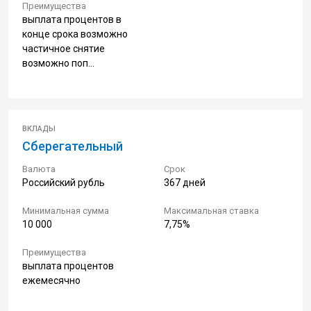
Преимущества
выплата процентов в
конце срока возможно
частичное снятие
возможно поп...
ВКЛАДЫ
Сберегательный
Валюта
Срок
Российский рубль
367 дней
Минимальная сумма
Максимальная ставка
10 000
7,75%
Преимущества
выплата процентов
ежемесячно