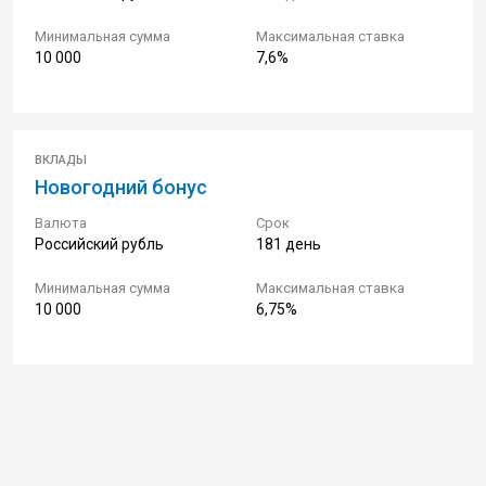
Минимальная сумма
Максимальная ставка
10 000
7,6%
ВКЛАДЫ
Новогодний бонус
Валюта
Срок
Российский рубль
181 день
Минимальная сумма
Максимальная ставка
10 000
6,75%