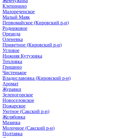
Жемчужина
Клепинино
Малореченское
Малый Маяк
Первомайское (Кировский р-н)
Родниковое
Ореанда
Оленевка
Приветное (Кировский р-н)
Угловое
Нижняя Кутузовка
Тепловка
Гришино
Чистенькое
Владиславовка (Кировский р-н)
Аромат
Журавки
Зеленогорское
Новоселовское
Пожарское
Уютное (Сакский р-н)
Желябовка
Мазанка
Молочное (Сакский р-н)
Полтавка