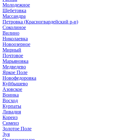
Молодежное
Щебетовка
Массандра
Петровка (Красногвардейский р-н)
Соколиное
Вилино
Николаевка
Новоозерное
Мирный
Почтовое
Марьяновка
Медведево
Яркое Поле
Новофедоровка
Куйбышево
Азовское
Воинка
Восход
Курпаты
Ливадия
Кореиз
Симеиз
Золотое Поле
Зуя
Орджоникидзе