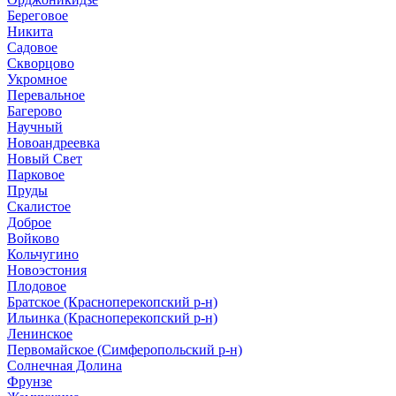
Береговое
Никита
Садовое
Скворцово
Укромное
Перевальное
Багерово
Научный
Новоандреевка
Новый Свет
Парковое
Пруды
Скалистое
Доброе
Войково
Кольчугино
Новоэстония
Плодовое
Братское (Красноперекопский р-н)
Ильинка (Красноперекопский р-н)
Ленинское
Первомайское (Симферопольский р-н)
Солнечная Долина
Фрунзе