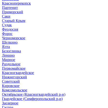
Красноперекопск
Партенит
Приморский
Саки
Старый Крым
Судак
Феодосия
Форос
Черноморское
Щелкино
Ялта
Белоглинка
Ленино
Мирное
Раздольное
Первомайское
Красногвардейское
Нижнегорский
Советский
Кировское
Комсомольское
Октябрьское (Красногвардейский р-н)
Гвардейское (Симферопольский р-н)
Заозерное
Гаспра