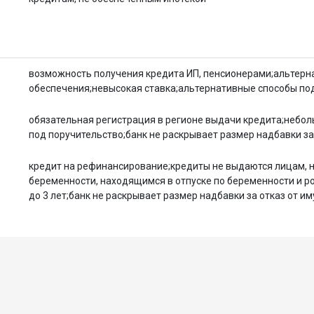
возможность получения кредита ИП, пенсионерами;альтерна
обеспечения;невысокая ставка;альтернативные способы п
обязательная регистрация в регионе выдачи кредита;небол
под поручительство;банк не раскрывает размер надбавки за
кредит на рефинансирование;кредиты не выдаются лицам, 
беременности, находящимся в отпуске по беременности и ро
до 3 лет;банк не раскрывает размер надбавки за отказ от 