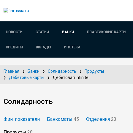
НОВОСТИ
СТАТЬИ
БАНКИ
ПЛАСТИКОВЫЕ КАРТЫ
КРЕДИТЫ
ВКЛАДЫ
ИПОТЕКА
Главная
Банки
Солидарность
Продукты
Дебетовые карты
Дебетовая Infinite
Солидарность
Фин. показатели
Банкоматы
45
Отделения
23
Продукты
28