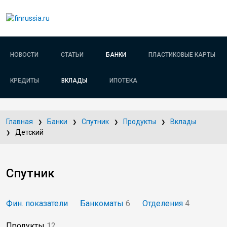
НОВОСТИ
СТАТЬИ
БАНКИ
ПЛАСТИКОВЫЕ КАРТЫ
КРЕДИТЫ
ВКЛАДЫ
ИПОТЕКА
Главная
Банки
Спутник
Продукты
Вклады
Детский
Спутник
Фин. показатели
Банкоматы
6
Отделения
4
Продукты
12