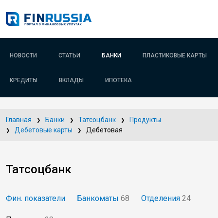
НОВОСТИ
СТАТЬИ
БАНКИ
ПЛАСТИКОВЫЕ КАРТЫ
КРЕДИТЫ
ВКЛАДЫ
ИПОТЕКА
Главная
Банки
Татсоцбанк
Продукты
Дебетовые карты
Дебетовая
Татсоцбанк
Фин. показатели
Банкоматы
68
Отделения
24