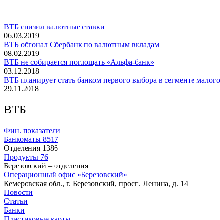
ВТБ снизил валютные ставки
06.03.2019
ВТБ обгонал Сбербанк по валютным вкладам
08.02.2019
ВТБ не собирается поглощать «Альфа-банк»
03.12.2018
ВТБ планирует стать банком первого выбора в сегменте малого
29.11.2018
ВТБ
Фин. показатели
Банкоматы
8517
Отделения
1386
Продукты
76
Березовский – отделения
Операционный офис «Березовский»
Кемеровская обл., г. Березовский, просп. Ленина, д. 14
Новости
Статьи
Банки
Пластиковые карты