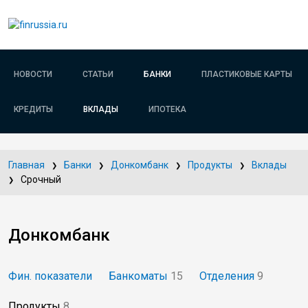
НОВОСТИ
СТАТЬИ
БАНКИ
ПЛАСТИКОВЫЕ КАРТЫ
КРЕДИТЫ
ВКЛАДЫ
ИПОТЕКА
Главная
Банки
Донкомбанк
Продукты
Вклады
Срочный
Донкомбанк
Фин. показатели
Банкоматы
15
Отделения
9
Продукты
8